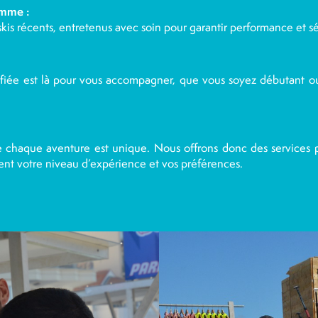
amme :
skis récents, entretenus avec soin pour garantir performance et s
fiée est là pour vous accompagner, que vous soyez débutant o
 chaque aventure est unique. Nous offrons donc des services p
ient votre niveau d’expérience et vos préférences.